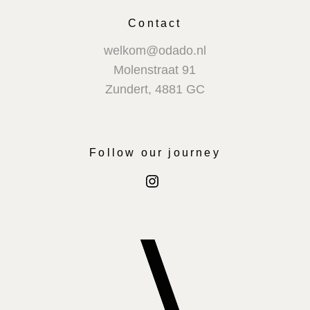
Contact
welkom@odado.nl
Molenstraat 91
Zundert
,
4881 GC
Follow our journey